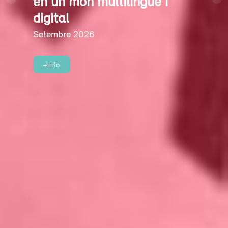
en un món multilingüe i
Previous
Nex
digital
Setembre 2026
+info