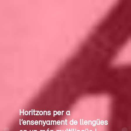
Horitzons per a
l’ensenyament de llengües